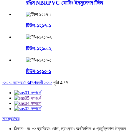
রঙিন NBRPVC ফোমিং ইনসুলেশন টিউব
টিউব-১২১৭-১
টিউব-১২১০-২
টিউব-১২১০-১
<<
< আগের
১
2
3
4
5
পরবর্তী >
>>
পৃষ্ঠা 4 / 5
সাবস্ক্রাইবার
ঠিকানা::
নং ৮২ হুয়াজিয়াং রোড, ল্যাংফ্যাং অর্থনৈতিক ও প্রযুক্তিগত উন্নয়ন