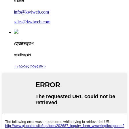
ই-মেইল
info@kwiweb.com
sales@kwiweb.com
হোয়াটসঅ্যাপ
হোয়াটসঅ্যাপ
+৮৬১৩৬১৩৩৬৫৪৮০