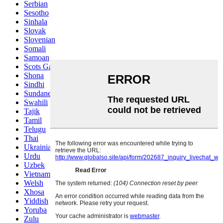
Serbian
Sesotho
Sinhala
Slovak
Slovenian
Somali
Samoan
Scots Gaelic
Shona
Sindhi
Sundanese
Swahili
Tajik
Tamil
Telugu
Thai
Ukrainian
Urdu
Uzbek
Vietnamese
Welsh
Xhosa
Yiddish
Yoruba
Zulu