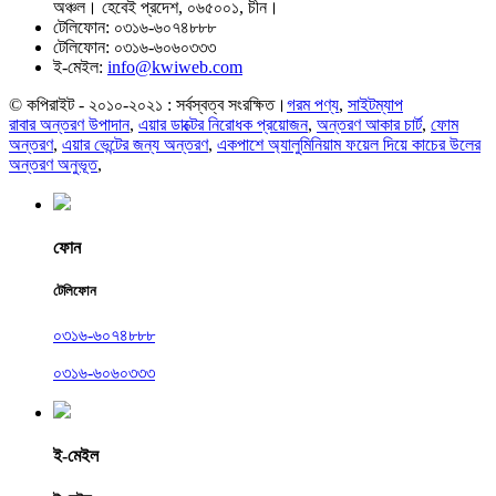
অঞ্চল। হেবেই প্রদেশ, ০৬৫০০১, চীন।
টেলিফোন:
০৩১৬-৬০৭৪৮৮৮
টেলিফোন:
০৩১৬-৬০৬০৩৩৩
ই-মেইল:
info@kwiweb.com
© কপিরাইট - ২০১০-২০২১ : সর্বস্বত্ব সংরক্ষিত।
গরম পণ্য
,
সাইটম্যাপ
রাবার অন্তরণ উপাদান
,
এয়ার ডাক্টের নিরোধক প্রয়োজন
,
অন্তরণ আকার চার্ট
,
ফোম
অন্তরণ
,
এয়ার ভেন্টের জন্য অন্তরণ
,
একপাশে অ্যালুমিনিয়াম ফয়েল দিয়ে কাচের উলের
অন্তরণ অনুভূত
,
ফোন
টেলিফোন
০৩১৬-৬০৭৪৮৮৮
০৩১৬-৬০৬০৩৩৩
ই-মেইল