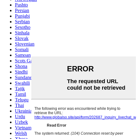
Pashto
Persian
Punjabi
Serbian
Sesotho
Sinhala
Slovak
Slovenian
Somali
Samoan
Scots Gaelic
Shona
Sindhi
Sundanese
Swahili
Tajik
Tamil
Telugu
Thai
Ukrainian
Urdu
Uzbek
Vietnamese
Welsh
Xhosa