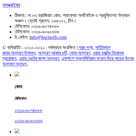
সাবস্ক্রাইবার
ঠিকানা::
নং ৮২ হুয়াজিয়াং রোড, ল্যাংফ্যাং অর্থনৈতিক ও প্রযুক্তিগত উন্নয়ন
অঞ্চল। হেবেই প্রদেশ, ০৬৫০০১, চীন।
টেলিফোন:
০৩১৬-৬০৭৪৮৮৮
টেলিফোন:
০৩১৬-৬০৬০৩৩৩
ই-মেইল:
info@kwiweb.com
© কপিরাইট - ২০১০-২০২১ : সর্বস্বত্ব সংরক্ষিত।
গরম পণ্য
,
সাইটম্যাপ
রাবার অন্তরণ উপাদান
,
অন্তরণ আকার চার্ট
,
ফোম অন্তরণ
,
এয়ার ডাক্টের নিরোধক
প্রয়োজন
,
এয়ার ভেন্টের জন্য অন্তরণ
,
একপাশে অ্যালুমিনিয়াম ফয়েল দিয়ে কাচের উলের
অন্তরণ অনুভূত
,
ফোন
টেলিফোন
০৩১৬-৬০৭৪৮৮৮
০৩১৬-৬০৬০৩৩৩