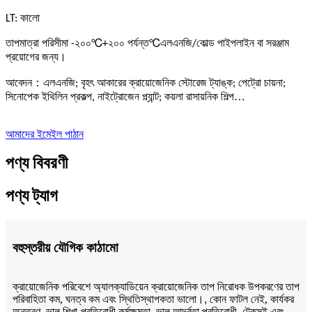
LT: কালো
℃
℃
তাপমাত্রা পরিসীমা -২০০
+২০০ পর্যন্ত
এলএনজি/কোল্ড পাইপলাইন বা সরঞ্জাম
প্রয়োগের জন্য।
：
আবেদন
এলএনজি; বৃহৎ আকারের ক্রায়োজেনিক স্টোরেজ ট্যাঙ্ক; পেট্রো চায়না;
…
সিনোপেক ইথিলিন প্রকল্প, নাইট্রোজেন প্ল্যান্ট; কয়লা রাসায়নিক শিল্প
আমাদের ইমেইল পাঠান
পণ্য বিবরণী
পণ্য ট্যাগ
বহুস্তরীয় যৌগিক কাঠামো
ক্রায়োজেনিক পরিবেশে অ্যালক্যাডিয়েন ক্রায়োজেনিক তাপ নিরোধক উপকরণের তাপ
পরিবাহিতা কম, ঘনত্ব কম এবং স্থিতিস্থাপকতা ভালো।
,
কোন ফাটল নেই, কার্যকর
অন্তরণ, ভাল শিখা-প্রতিরোধী কর্মক্ষমতা, ভাল আর্দ্রতা প্রতিরোধী, টেকসই এবং