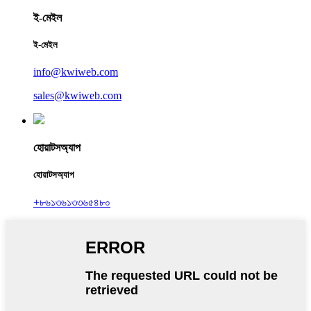
ই-মেইল
ই-মেইল
info@kwiweb.com
sales@kwiweb.com
হোয়াটসঅ্যাপ
হোয়াটসঅ্যাপ
+৮৬১৩৬১৩৩৬৫৪৮০