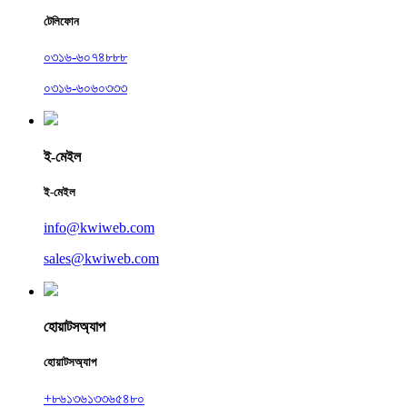
টেলিফোন
০৩১৬-৬০৭৪৮৮৮
০৩১৬-৬০৬০৩৩৩
ই-মেইল
ই-মেইল
info@kwiweb.com
sales@kwiweb.com
হোয়াটসঅ্যাপ
হোয়াটসঅ্যাপ
+৮৬১৩৬১৩৩৬৫৪৮০