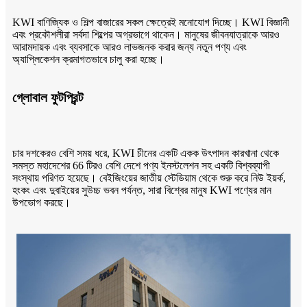
KWI বাণিজ্যিক ও শিল্প বাজারের সকল ক্ষেত্রেই মনোযোগ দিচ্ছে। KWI বিজ্ঞানী
এবং প্রকৌশলীরা সর্বদা শিল্পের অগ্রভাগে থাকেন। মানুষের জীবনযাত্রাকে আরও
আরামদায়ক এবং ব্যবসাকে আরও লাভজনক করার জন্য নতুন পণ্য এবং
অ্যাপ্লিকেশন ক্রমাগতভাবে চালু করা হচ্ছে।
গ্লোবাল ফুটপ্রিন্ট
চার দশকেরও বেশি সময় ধরে, KWI চীনের একটি একক উৎপাদন কারখানা থেকে
সমস্ত মহাদেশের 66 টিরও বেশি দেশে পণ্য ইনস্টলেশন সহ একটি বিশ্বব্যাপী
সংস্থায় পরিণত হয়েছে। বেইজিংয়ের জাতীয় স্টেডিয়াম থেকে শুরু করে নিউ ইয়র্ক,
হংকং এবং দুবাইয়ের সুউচ্চ ভবন পর্যন্ত, সারা বিশ্বের মানুষ KWI পণ্যের মান
উপভোগ করছে।