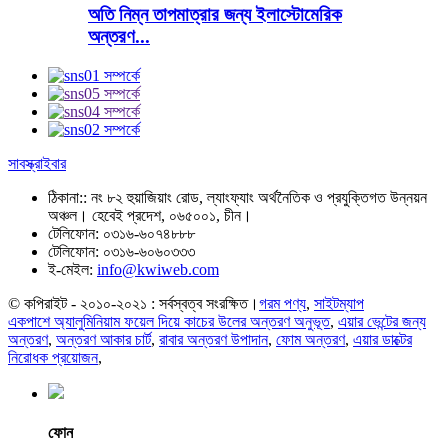
অতি নিম্ন তাপমাত্রার জন্য ইলাস্টোমেরিক
অন্তরণ...
সাবস্ক্রাইবার
ঠিকানা::
নং ৮২ হুয়াজিয়াং রোড, ল্যাংফ্যাং অর্থনৈতিক ও প্রযুক্তিগত উন্নয়ন
অঞ্চল। হেবেই প্রদেশ, ০৬৫০০১, চীন।
টেলিফোন:
০৩১৬-৬০৭৪৮৮৮
টেলিফোন:
০৩১৬-৬০৬০৩৩৩
ই-মেইল:
info@kwiweb.com
© কপিরাইট - ২০১০-২০২১ : সর্বস্বত্ব সংরক্ষিত।
গরম পণ্য
,
সাইটম্যাপ
একপাশে অ্যালুমিনিয়াম ফয়েল দিয়ে কাচের উলের অন্তরণ অনুভূত
,
এয়ার ভেন্টের জন্য
অন্তরণ
,
অন্তরণ আকার চার্ট
,
রাবার অন্তরণ উপাদান
,
ফোম অন্তরণ
,
এয়ার ডাক্টের
নিরোধক প্রয়োজন
,
ফোন