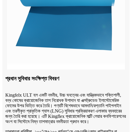
প্রধান সুবিধার সংক্ষিপ্ত বিবরণ
Kingfelx ULT হল একটি নমনীয়, উচ্চ ঘনত্বের এবং যান্ত্রিকভাবে শক্তিশালী,
বন্ধ কোষের ক্রায়োজেনিক তাপ নিরোধক উপাদান যা এক্সট্রুডেড ইলাস্টোমেরিক
ফোমের উপর ভিত্তি করে তৈরি। পণ্যটি বিশেষভাবে আমদানি/রপ্তানি পাইপলাইন
এবং তরলীকৃত প্রাকৃতিক গ্যাস (LNG) সুবিধার প্রক্রিয়াকরণ এলাকায় ব্যবহারের
জন্য তৈরি করা হয়েছে। এটি Kingflex ক্রায়োজেনিক মাল্টি লেয়ার কনফিগারেশনের
অংশ যা সিস্টেমে নিম্ন তাপমাত্রার নমনীয়তা প্রদান করে।
তাপমাত্রা পরিসীমা -২০০°সে
+২০০ পর্যন্ত
°সে.
এলএনজি/কোল্ড পাইপলাইন বা