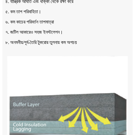
৪. যান্ত্রিক আঘাত এবং ধাক্কা থেকে রক্ষা করে
৫. কম তাপ পরিবাহিতা।
৬. কম কাচের পরিবর্তন তাপমাত্রা
৭. জটিল আকারেও সহজ ইনস্টলেশন।
৮. অনমনীয়/পূর্ব-তৈরি টুকরোর তুলনায় কম অপচয়