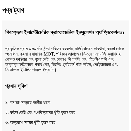
পণ্য ট্যাগ
কিংফ্লেক্স ইলাস্টোমেরিক ক্রায়োজেনিক ইনসুলেশন অ্যাপ্লিকেশন:n
প্রাকৃতিক গ্যাস এলএনজি ঠান্ডা শক্তির ব্যবহার, নাইট্রোজেন কারখানা, কয়লা থেকে
ওলেফিন, কয়লা রাসায়নিক MOT, পরিবহন জাহাজের ভিতরে এলএনজি ক্যারিয়ার,
কোনও ফাইবার এবং ধুলো নেই এবং কোনও সিএফসি এবং এইচসিএফসি এবং
অন্যান্য ক্ষতিকারক পদার্থ নেই, ড্রিলিং প্ল্যাটফর্ম পাইপলাইন, পেট্রোচায়না এবং
সিনোপেক ইথিলিন প্রকল্প ইত্যাদি।
প্রধান সুবিধা
১. কম তাপমাত্রায় নমনীয় থাকে
২. ফাটল তৈরি এবং বংশবিস্তারের ঝুঁকি হ্রাস করে
৩. অন্তরণে ক্ষয়ের ঝুঁকি হ্রাস করে