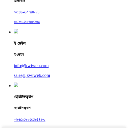
টেলিফোন
০৩১৬-৬০৭৪৮৮৮
০৩১৬-৬০৬০৩৩৩
ই-মেইল
ই-মেইল
info@kwiweb.com
sales@kwiweb.com
হোয়াটসঅ্যাপ
হোয়াটসঅ্যাপ
+৮৬১৩৬১৩৩৬৫৪৮০