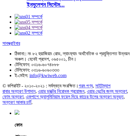
ইনসুলেশন সিস্টেম...
সাবস্ক্রাইবার
ঠিকানা::
নং ৮২ হুয়াজিয়াং রোড, ল্যাংফ্যাং অর্থনৈতিক ও প্রযুক্তিগত উন্নয়ন
অঞ্চল। হেবেই প্রদেশ, ০৬৫০০১, চীন।
টেলিফোন:
০৩১৬-৬০৭৪৮৮৮
টেলিফোন:
০৩১৬-৬০৬০৩৩৩
ই-মেইল:
info@kwiweb.com
© কপিরাইট - ২০১০-২০২১ : সর্বস্বত্ব সংরক্ষিত।
গরম পণ্য
,
সাইটম্যাপ
রাবার অন্তরণ উপাদান
,
এয়ার ডাক্টের নিরোধক প্রয়োজন
,
এয়ার ভেন্টের জন্য অন্তরণ
,
ফোম অন্তরণ
,
একপাশে অ্যালুমিনিয়াম ফয়েল দিয়ে কাচের উলের অন্তরণ অনুভূত
,
অন্তরণ আকার চার্ট
,
ফোন